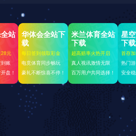
文
国足协杯与怡宝中超联赛中的表现备受关注。作为中国足球界的重
整体战绩和球迷的期待。本文将从四个方面详细解析海港队在这
以及球迷反应等，以期为读者呈现一个全面而深入的视角。同时
的热情与关注。
重要性
队征战中国足协杯与怡宝中超联赛的重要节点。这不仅仅是几场比
的深入，各支球队实力逐渐显现，而海港队作为传统劲旅，其目
念与激情。
平的足球赛事之一，吸引了各支球队的全力以赴。对于海港队而
联赛则是球队日常竞技状态的重要体现，两者相结合，将极大地