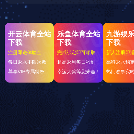
首页
体育资讯
正
2026年6月，海港队在中
赛程安排将直接影响球队的
背景、对手分析、战术安排
能够激发更多人对中国足球
1、赛事背景及
2026年6月，无疑是海港
季取得优异成绩。随着赛季
下，每一场比赛都充满了悬
中国足协杯作为国内最高水
力的重要舞台。而怡宝中超