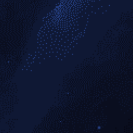
带来积极影响，不仅提升俱乐部形象，也推广了更广泛意义上的
足球之间距离，使得更多年轻人投入到这项运动中去，为未来发
于海港队而言，是一个充满挑战又富有机遇的重要时期。无论是在
证明，也是向外界展示实力的平台。在经历艰苦奋斗之后，相信
通过全面剖析，我们可以看到，一个成功团队背后的付出远比想象中的复
来！希望所有支持者继续为他们加油助威，共同见证属于海港队