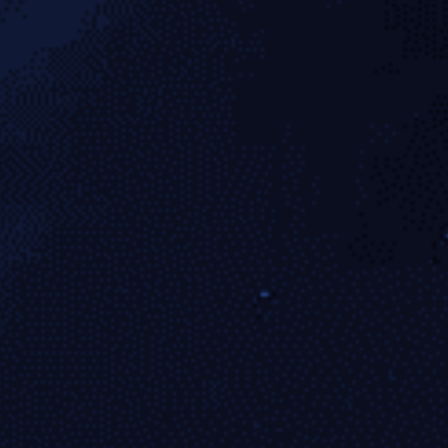
骑…
西
队的表现备受关注。近日，著名媒...
杯生
他职业生涯的最后一届世界杯。作...