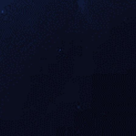
足球文化。因此，通过此次赛
展奠定基础。
中国足协杯还是怡宝中超联赛
只要全体成员齐心协力，就一
杂。然而，只要坚持初心，不断努
的新篇章！