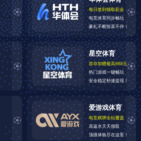
中超联赛的精彩对决