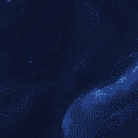
位球员都肩负着巨大的压力。他们不仅要为自己的表现负责，同
的沟通与默契是取胜的重要因素。在此过程中，加强心理建设同
最佳水准，从前锋到后卫，都要在关键时刻站出来承担责任。不
接影响最终结果。因此，加强个人能力提升，加深彼此间理解至
援来说，他们更需迅速融入集体氛围，为此俱乐部提供了丰富多
时，将有助于形成更强大的整体合力，从而提高胜算。
社会影响
中国足球迷都会密切关注海港队的一举一动。他们期待着看到自
成为了他们生活中的焦点。这种热情不仅表现在现场呐喊助威，
同样给予了高度重视，不少体育评论员和专家纷纷发表看法，为
动态，也让更多的人意识到了海港队作为俱乐部所承载的重要责