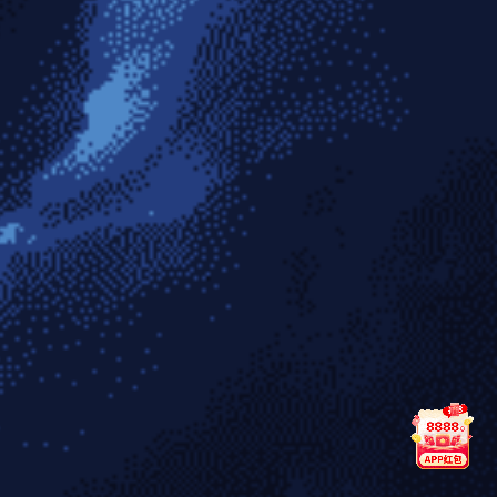
时也要为整个团队贡献力量。
样不可忽视。
论是进攻中的突破还是防守时
关重要。
彩团建活动，以促进成员间友
己支持的球队能在激烈竞争中
还通过社交媒体传播开来，引
观众提供专业分析。这些言论
任感与使命感。