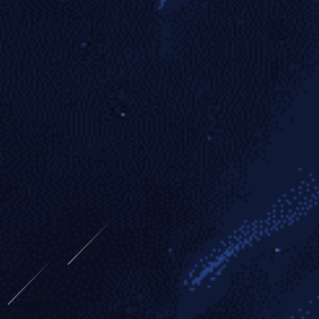
此外，在这个时间段内，球
的一项挑战。因此，这一时
2、对手分析与
面对各式各样强劲的对手，
阶段，他们可能会遇到一些
针对不同类型对手，教练组
个人突破来撕开防线；而面
历史交锋记录也将成为战术
同时，海港队还需重视自身
将直接影响比赛结果。因此
3、球员表现及