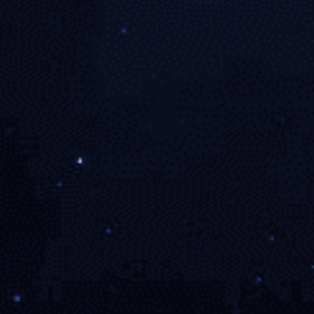
贾马尔克劳福德谈科尔重返勇士
在当今的篮球界，教练的角色愈发重要
2026-06-26
北京逆袭终结上海26连胜团队
在这场备受关注的比赛中，北京队以出
2026-06-27
星空体育
星空体育官方网站【KY1.AC】官网认
湖
证:手机版、app下载、登录入口、官
方网站、网页版、平台、网址、地
supp
址、注册、娱乐，星空体育(中国)官方
网站欢迎大家选择真正的官方通道，