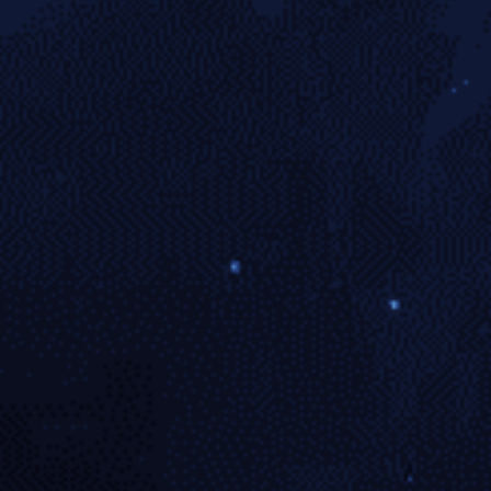
上一篇
媒体人分析活塞胜算仅寄希望于
你可能感兴趣的内容
阿斯评论亚马尔表现不佳将影响
在即将到来的世界杯赛前，西班牙足球
2026-07-25
内马尔坦言34岁将迎最后世界
内马尔在接受采访时坦言，34岁将是
2026-07-14