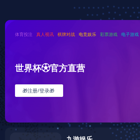
星
连接你的赛事视野，打造