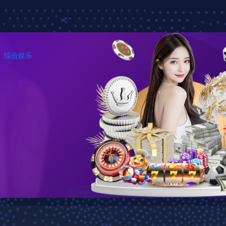
空体育
· 体育观看更
球迷专属的数字主场。
星空体育网页版
提供多终端支持
赛事推荐，让你随时随地畅享体育内容。
网页端入口
下载APP