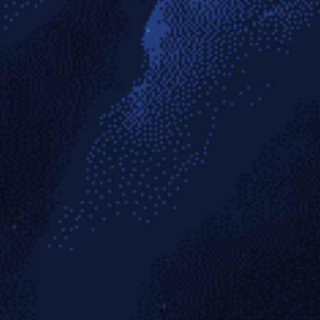
会加强中路保护，并利用合理站位避免被对手轻易突破。如果遇
减小失误带来的损失。这种及时转变思路和安排，将使得球队更
也制定了一系列应急预案，无论是人员换人还是战术改变，都有
容，应对各种突发状况。他坚信，只要运用正确方法，就一定能
的豪门球队，布伦特福德无疑面临着巨大的挑战。然而，通过科
，他们依然渴望展现出自身独特实力与风采。这既是一次检验，
or any sporting endeavor, especially in a competitive environ
. 通过此次赛事，不仅希望能取得理想结果，更期待所有参与者共同成长
但过程中的努力和拼搏都是值得珍惜的重要财富.