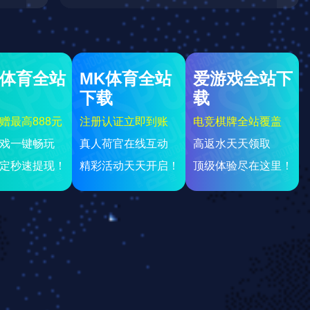
。他表示，尽管曼城是一支实
面深入探讨这一话题：首先分
于球员表现的期望；最后，探
布伦特福德在面对曼城时所承
级球员，这让任何对手都必须
距。这种差距不仅体现在个人
福德需要找到有效的方法来破
会，从而造成失误导致丢球。