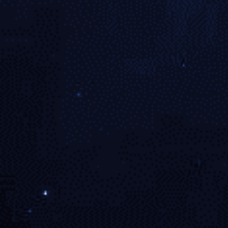
2026-06-14
帕金斯警告G2马刺必须全力以
在篮球的世界中，季后赛是每个球队展
2026-07-10
皇马全力备战莱万特吕迪格罗德
近期，皇家马德里足球俱乐部正在全力
2026-05-25
北京逆袭终结上海26连胜团队
在这场备受关注的比赛中，北京队以出
2026-06-27