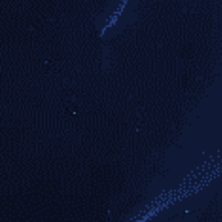
最后，心理层面的挑战同样
验。因此，主帅需要给予球
2、球队备战情
在备战过程中，布伦特福德
训练，通过模拟比赛场景，
能力。
此外，教练组还特别注重战
手，还为制定相应策略提供
威胁。
同时，心理辅导也是备战的
调适能力。这种全方位、多