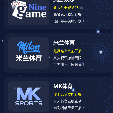
布伦特福德主帅