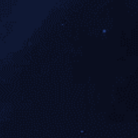
如…
骑
与克利夫兰骑士比赛中的胜算...