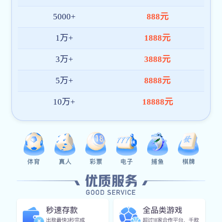
球员都能够发挥出最佳水平，从而提升整体战斗力。反之，
如果队伍缺乏信心，则很容易出现失误，并导致士气低落。
因此，在比赛前期建立起良好的团队氛围至关重要。
具体来说，当球队成员相互支持、积极沟通时，会增强彼此
的默契度。这种默契不仅体现在进攻配合上，还包括防守策
略和应变能力。当每个人都相信自己的角色能够为球队带来
价值时，他们会更加愿意去承担责任，这种责任感又进一步
增强了他们的自我效能感。
此外，自信也会传递给观众和对手。一支充满自信的队伍往
往能让对手感到压迫，从而可能导致对方失误。因此，在心
理层面上，团队信心不仅影响内部状况，也会改变外部环
境，为逆袭创造机会。
2、逐步前行的重要性与实践