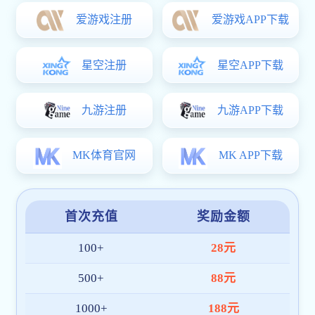
首页
体育资讯
正文
在当今竞技体育的舞台上，团队信心无疑是决定成败的关键
因素之一。作为篮球界的明星球员，哈登深知这一点，他强
调团队之间的默契和信任感是逆袭成功的重要保障。在这篇
文章中，我们将围绕“哈登强调团队信心是逆袭关键 逐步前
行方能实现目标”这一主题，从四个方面进行深入探讨：首
先，团队信心如何影响比赛表现；其次，逐步前行的重要性
与实践；第三，哈登自身经历对他观点的影响；最后，如何
在实际中培养团队信心。通过这些分析，我们希望能够为读
者提供更为全面的理解，让大家认识到在追求目标时，团队
合作和信任的重要性。
1、团队信心对比赛表现的影响
在激烈的比赛环境中，球员们常常面临巨大的压力，而这种
压力会直接影响他们的表现。当整个球队充满自信时，每位